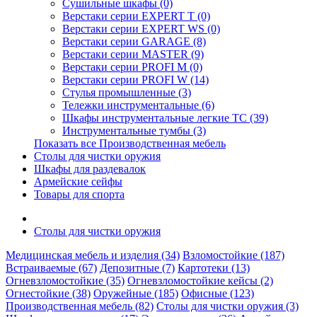
Cушильные шкафы (0)
Верстаки серии EXPERT T (0)
Верстаки серии EXPERT WS (0)
Верстаки серии GARAGE (8)
Верстаки серии MASTER (9)
Верстаки серии PROFI M (0)
Верстаки серии PROFI W (14)
Стулья промышленные (3)
Тележки инструментальные (6)
Шкафы инструментальные легкие ТС (39)
Инструментальные тумбы (3)
Показать все Производственная мебель
Столы для чистки оружия
Шкафы для раздевалок
Армейские сейфы
Товары для спорта
Столы для чистки оружия
Медицинская мебель и изделия (34)
Взломостойкие (187)
Встраиваемые (67)
Депозитные (7)
Картотеки (13)
Огневзломостойкие (35)
Огневзломостойкие кейсы (2)
Огнестойкие (38)
Оружейные (185)
Офисные (123)
Производственная мебель (82)
Столы для чистки оружия (3)