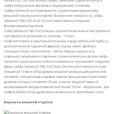
SAFEWOOD - это элегантные сейфы с внешней отделкой корпуса
сейфа натуральным деревом и защищающие от взлома.
Сейфы Safewood изготавливаются с различными вариантами
внешней и внутренней отделки. Внутренняя поверхность сейфа
Safewood 78EL DS2 Flock Chrome имеет мягкое покрытие
флокированым бархатом.
Сейф Safewood 78EL DS2 успешно прошел испытания и ему присвоен
сертификат на устойчивость к взлому – 1 класс.
Сейф изготовлен в скрытом исполнении, в виде мебельной тумбы (с
дополнительной наружной дверью). Корпус имеет двойные
стальные стенки, наполнитель – бетон. Вверху корпуса есть
отдельное запираемое отделение. На металлические детали сейфа
нанесено коррозионностойкое полимерное порошковое покрытие.
Дверь сейфа Safewood 78EL DS2 Flock Chrome изготовлена из стали
толщиной 10 мм и оборудована мощной запирающей ригельной
системой, электронным кодовым замком, вращающиеся ригелями
диаметр которых составляет 25 мм, а так-же защитой замка от
высверливания твёрдосплавной пластиной. Петли – внутренние. Для
сейфов Safewood предусмотрена возможность крепления к полу.
Варианты внешней отделки